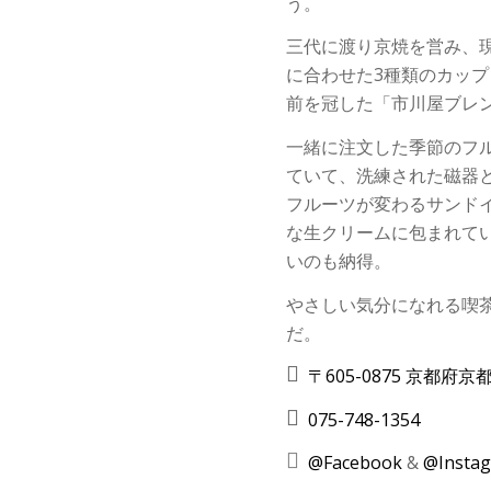
う。
三代に渡り京焼を営み、
に合わせた3種類のカッ
前を冠した「市川屋ブレ
一緒に注文した季節のフ
ていて、洗練された磁器
フルーツが変わるサンド
な生クリームに包まれて
いのも納得。
やさしい気分になれる喫
だ。
〒605-0875 京都府
075-748-1354
@Facebook
&
@Insta