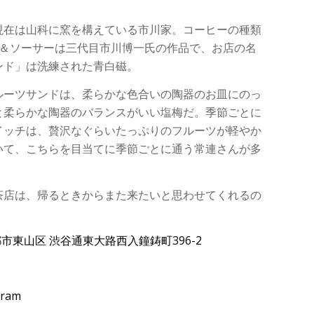
現在は山科に窯を構えている市川家。コーヒーの種類
プ＆ソーサーは三代目市川博一氏の作品で、お店の名
ンド」は洗練された青白磁。
ルーツサンドは、柔らかな色合いの陶器のお皿にのっ
と柔らかな陶器のバランスがいい塩梅だ。季節ごとに
イッチは、贅沢なぐらいたっぷりのフルーツが軽やか
いて、こちらを目当てに季節ごとに通う常連さんが多
茶店は、帰るときからまた来たいと思わせてくれるの
京都市東山区 渋谷通東大路西入鐘鋳町396-2
gram