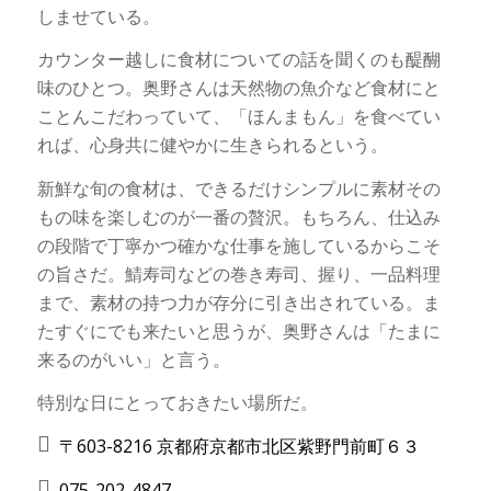
しませている。
カウンター越しに食材についての話を聞くのも醍醐
味のひとつ。奥野さんは天然物の魚介など食材にと
ことんこだわっていて、「ほんまもん」を食べてい
れば、心身共に健やかに生きられるという。
新鮮な旬の食材は、できるだけシンプルに素材その
もの味を楽しむのが一番の贅沢。もちろん、仕込み
の段階で丁寧かつ確かな仕事を施しているからこそ
の旨さだ。鯖寿司などの巻き寿司、握り、一品料理
まで、素材の持つ力が存分に引き出されている。ま
たすぐにでも来たいと思うが、奥野さんは「たまに
来るのがいい」と言う。
特別な日にとっておきたい場所だ。
〒603-8216 京都府京都市北区紫野門前町６３
075-202-4847