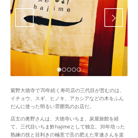
1
2
3
4
5
紫野大徳寺で70年続く寿司店の三代目が営むのは、
イチョウ、スギ、ヒノキ、アカシアなどの木をふん
だんに使った明るい雰囲気のお店だ。
店主の奥野さんは、大徳寺いちま、炭屋旅館を経
て、三代目いちま鮓hajimeとして独立。30年培った
熟練の技と目利きの極意で舌の肥えた常連さんを楽