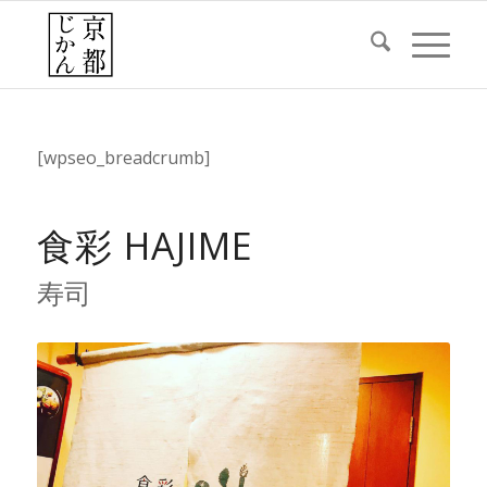
[wpseo_breadcrumb]
食彩 HAJIME
寿司